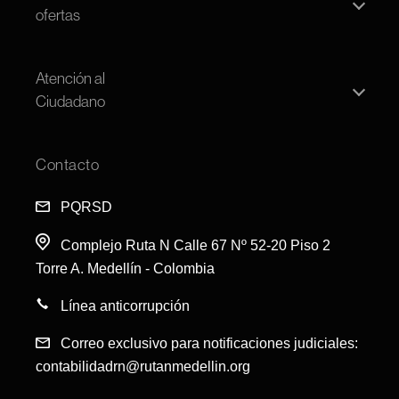
ofertas
Convocatoria persona natural
Atención al
Convocatoria pública
Ciudadano
Ofertas
Transparencia
Open House
Contacto
FAQS
PQRSD
PQRSD
Complejo Ruta N Calle 67 Nº 52-20 Piso 2
Torre A. Medellín - Colombia
Línea anticorrupción
Correo exclusivo para notificaciones judiciales:
contabilidadrn@rutanmedellin.org