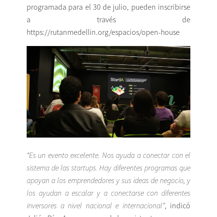
programada para el 30 de julio, pueden inscribirse
a través de
https://rutanmedellin.org/espacios/open-house
“Es un evento excelente. Nos ayuda a conectar con el
sistema de las startups. Hay
diferentes programas que
apoyan a los emprendedores y sus ideas de negocio, y
los ayudan
a escalar y a conectarse con diferentes
inversores a nivel nacional e internacional”
, indicó