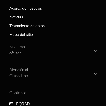
Acerca de nosotros
Noticias
Tratamiento de datos
Mapa del sitio
Nuestras
ofertas
Convocatoria persona natural
Atención al
Convocatoria pública
Ciudadano
Ofertas
Transparencia
Open House
Contacto
FAQS
PQRSD
PQRSD