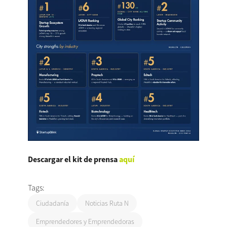
Descargar el kit de prensa
aquí
Tags:
Ciudadanía
Noticias Ruta N
Emprendedores y Emprendedoras