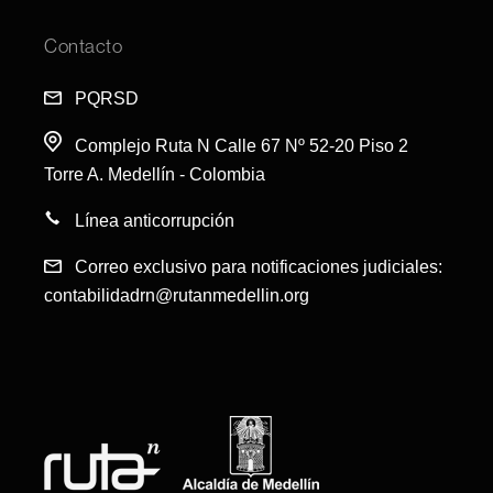
Ofertas
Transparencia
Open House
Contacto
FAQS
PQRSD
PQRSD
Complejo Ruta N Calle 67 Nº 52-20 Piso 2
Torre A. Medellín - Colombia
Línea anticorrupción
Correo exclusivo para notificaciones judiciales:
contabilidadrn@rutanmedellin.org