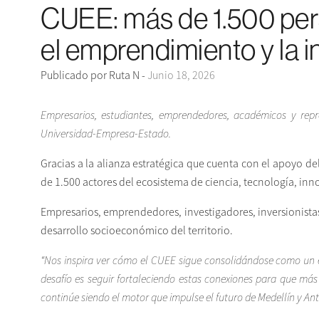
CUEE: más de 1.500 pers
el emprendimiento y la i
Publicado por Ruta N -
Junio 18, 2026
Empresarios, estudiantes, emprendedores, académicos y repr
Universidad-Empresa-Estado.
Gracias a la alianza estratégica que cuenta con el apoyo d
de 1.500 actores del ecosistema de ciencia, tecnología, inn
Empresarios, emprendedores, investigadores, inversionistas
desarrollo socioeconómico del territorio.
“Nos inspira ver cómo el CUEE sigue consolidándose como un es
desafío es seguir fortaleciendo estas conexiones para que má
continúe siendo el motor que impulse el futuro de Medellín y Ant