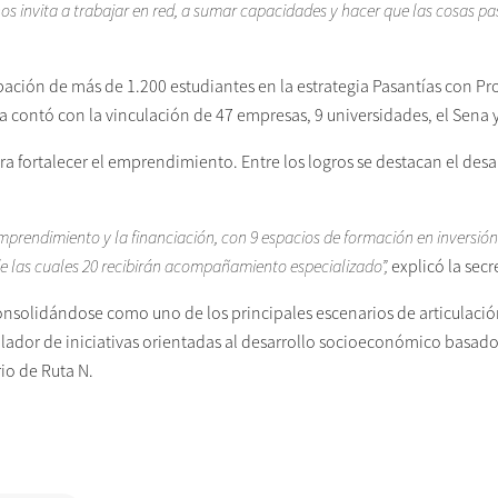
os invita a
trabajar en red, a sumar capacidades y hacer que las cosas pa
ación de más de 1.200 estudiantes en la estrategia Pasantías con Pro
a contó con la vinculación de 47 empresas, 9 universidades, el Sena 
a fortalecer el emprendimiento. Entre los logros se destacan el desar
mprendimiento y la financiación, con 9 espacios de formación en inversi
 las cuales 20 recibirán acompañamiento especializado”
,
explicó la se
consolidándose como uno de los principales escenarios de articulacio
iculador de iniciativas orientadas al desarrollo socioeconómico basad
rio de Ruta N.