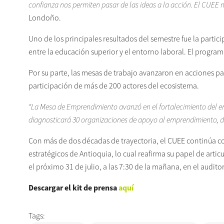
confianza nos permiten pasar de las ideas a la acción. El CUEE n
Londoño.
Uno de los principales resultados del semestre fue la particip
entre la educación superior y el entorno laboral. El program
Por su parte, las mesas de trabajo avanzaron en acciones par
participación de más de 200 actores del ecosistema.
“La Mesa de Emprendimiento avanzó en el fortalecimie
nto del e
diagnosticará 30 organizaciones de apoyo al
emprendimiento, de
Con más de dos décadas de trayectoria, el CUEE continúa 
estratégicos de Antioquia, lo cual reafirma su papel de art
el próximo 31 de julio, a las 7:30 de la mañana, en el audito
Descargar el kit de prensa
a
quí
Tags: