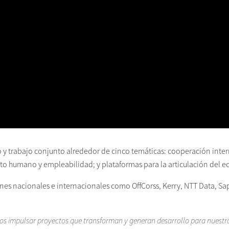
y trabajo conjunto alrededor de cinco temáticas: cooperación interna
to humano y empleabilidad; y plataformas para la articulación del e
ones nacionales e internacionales como OffCorss, Kerry, NTT Data, Sapi
os impulsar proyectos que
transforman y generan desarrollo para nuestra 