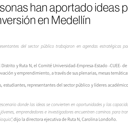
onas han aportado ideas pa
nversión en Medellín
esentantes del sector público trabajaron en agendas estratégicas pa
el Distrito y Ruta N, el Comité Universidad-Empresa-Estado -CUEE- d
ovación y emprendimiento, a través de sus plenarias, mesas temáticas
, estudiantes, representantes del sector público y líderes académico
cenario donde las ideas se convierten en oportunidades y las capacidad
s jóvenes, emprendedores e investigadores encuentren caminos para tra
ioquia”,
dijo la directora ejecutiva de Ruta N, Carolina Londoño.