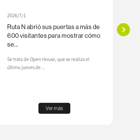
2026/7/1
Ruta N abrió sus puertas a más de
202
600 visitantes para mostrar cómo
Con
se...
1.
em
Se trata de Open House, que se realiza el
último jueves de ...
El p
Ruta
Ver más