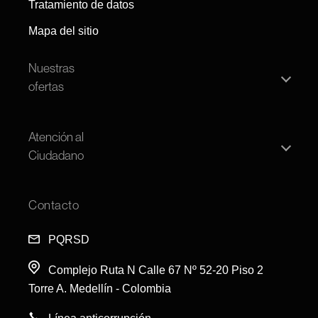
Tratamiento de datos
Mapa del sitio
Nuestras
ofertas
Convocatoria persona natural
Atención al
Convocatoria pública
Ciudadano
Ofertas
Transparencia
Open House
Contacto
FAQS
PQRSD
PQRSD
Complejo Ruta N Calle 67 Nº 52-20 Piso 2
Torre A. Medellín - Colombia